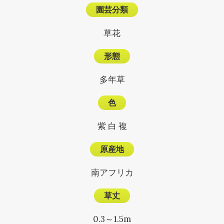
園芸分類
草花
形態
多年草
色
紫 白 複
原産地
南アフリカ
草丈
0.3～1.5m