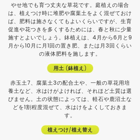
やせ地でも育つ丈夫な草花です。庭植えの場合
は、植えつけ時に堆肥や腐葉土をよく混ぜておけ
ば、肥料は施さなくてもよいくらいですが、生育
促進や花つきを多くするためには、春と秋に少量
施すとよいでしょう。鉢植えは、4月から6月と9
月から10月に月1回の置き肥、または月3回くらい
の液体肥料を施します。
用土
(
鉢植え
)
赤玉土7、腐葉土3の配合土や、一般の草花用培
養土など、水はけがよければ、それほど土質は選
びません。土の状態によっては、軽石や鹿沼土な
どを1割程度混ぜて、水はけをよくしておきま
す。
植えつけ
/
植え替え