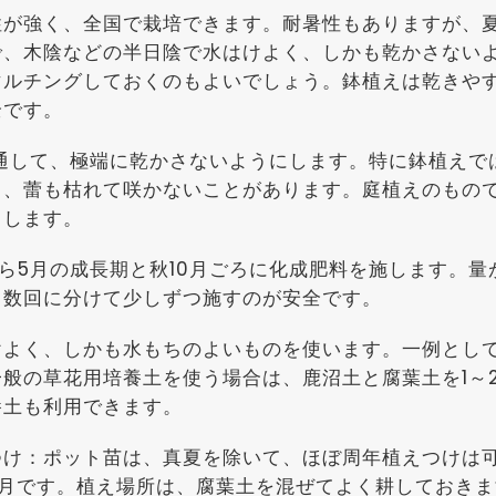
性が強く、全国で栽培できます。耐暑性もありますが、
で、木陰などの半日陰で水はけよく、しかも乾かさない
マルチングしておくのもよいでしょう。鉢植えは乾きや
全です。
を通して、極端に乾かさないようにします。特に鉢植えで
く、蕾も枯れて咲かないことがあります。庭植えのもの
りします。
から5月の成長期と秋10月ごろに化成肥料を施します。
、数回に分けて少しずつ施すのが安全です。
けよく、しかも水もちのよいものを使います。一例として
一般の草花用培養土を使う場合は、鹿沼土と腐葉土を1～
養土も利用できます。
つけ：ポット苗は、真夏を除いて、ほぼ周年植えつけは可
11月です。植え場所は、腐葉土を混ぜてよく耕しておき