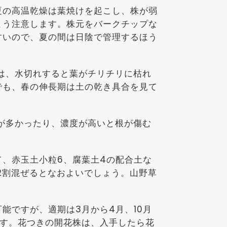
夏の高温乾燥は葉焼けを起こし、株が弱
よう注意します。株元をバークチップな
すいので、夏の間は日陰で管理するほう
は、水切れすると葉がチリチリに枯れ
でも、春の伸長期は土の乾き具合を見て
量が多かったり、濃度が高いと根が傷む
、赤玉土小粒6、腐葉土4の配合土な
2割混ぜるとなおよいでしょう。山野草
能ですが、適期は3月から4月、10月
ます。花つきの開花株は、入手したら花