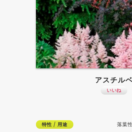
アスチル
いいね
落葉性
特性
/
用途