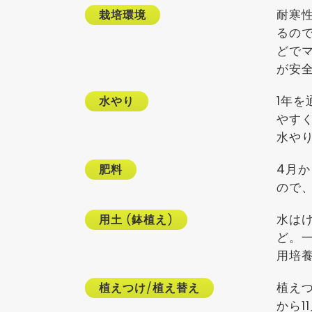
耐寒
栽培環境
るの
どで
が安
1年
水やり
やす
水や
4月
肥料
ので
水は
用土
(
鉢植え
)
ど。
用培
植え
植えつけ
/
植え替え
から