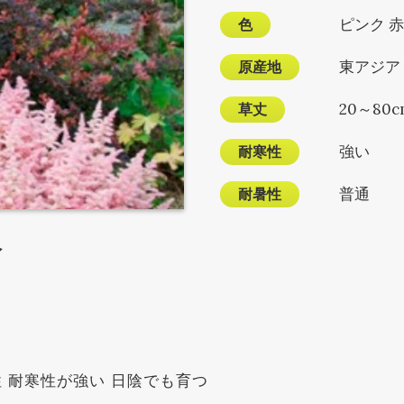
色
ピンク 赤
原産地
東アジア
草丈
20～80c
耐寒性
強い
耐暑性
普通
ベ
 耐寒性が強い 日陰でも育つ