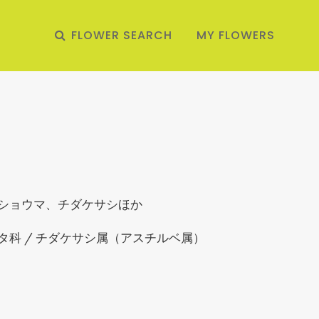
FLOWER SEARCH
MY FLOWERS
ショウマ、チダケサシほか
タ科 / チダケサシ属（アスチルベ属）