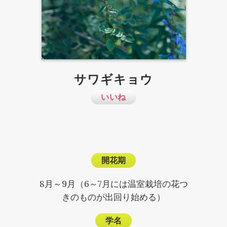
サワギキョウ
いいね
開花期
8月～9月（6～7月には温室栽培の花つ
きのものが出回り始める）
学名