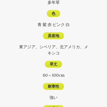
多年草
色
青 紫 赤 ピンク 白
原産地
東アジア、シベリア、北アメリカ、メ
キシコ
草丈
60～100cm
耐寒性
強い