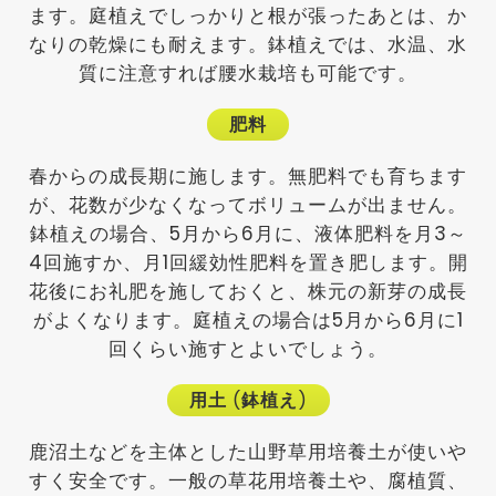
ます。庭植えでしっかりと根が張ったあとは、か
なりの乾燥にも耐えます。鉢植えでは、水温、水
質に注意すれば腰水栽培も可能です。
肥料
春からの成長期に施します。無肥料でも育ちます
が、花数が少なくなってボリュームが出ません。
鉢植えの場合、5月から6月に、液体肥料を月3～
4回施すか、月1回緩効性肥料を置き肥します。開
花後にお礼肥を施しておくと、株元の新芽の成長
がよくなります。庭植えの場合は5月から6月に1
回くらい施すとよいでしょう。
用土
(
鉢植え
)
鹿沼土などを主体とした山野草用培養土が使いや
すく安全です。一般の草花用培養土や、腐植質、