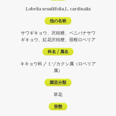
Lobelia sessilifolia,L. cardinalis
他の名称
サワギキョウ、沢桔梗、ベニバナサワ
ギキョウ、紅花沢桔梗、宿根ロベリア
科名
/
属名
キキョウ科 / ミゾカクシ属（ロベリア
属）
園芸分類
草花
形態