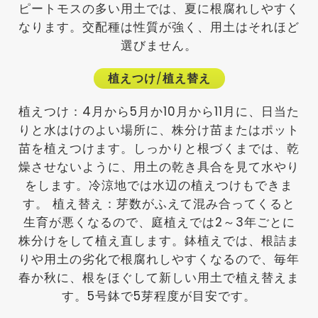
ピートモスの多い用土では、夏に根腐れしやすく
なります。交配種は性質が強く、用土はそれほど
選びません。
植えつけ
/
植え替え
植えつけ：4月から5月か10月から11月に、日当た
りと水はけのよい場所に、株分け苗またはポット
苗を植えつけます。しっかりと根づくまでは、乾
燥させないように、用土の乾き具合を見て水やり
をします。冷涼地では水辺の植えつけもできま
す。 植え替え：芽数がふえて混み合ってくると
生育が悪くなるので、庭植えでは2～3年ごとに
株分けをして植え直します。鉢植えでは、根詰ま
りや用土の劣化で根腐れしやすくなるので、毎年
春か秋に、根をほぐして新しい用土で植え替えま
す。5号鉢で5芽程度が目安です。