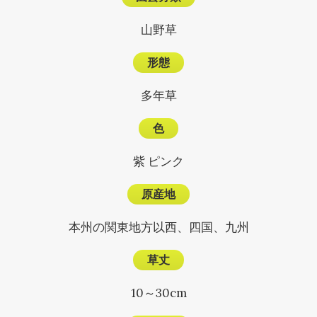
山野草
形態
多年草
色
紫 ピンク
原産地
本州の関東地方以西、四国、九州
草丈
10～30cm