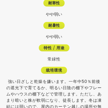
耐寒性
やや弱い
耐暑性
やや弱い
特性
/
用途
常緑性
栽培環境
強い日ざしと乾燥を嫌います。一年中50％前後
の遮光下で育てるか、明るい日陰の棚下やフレー
ムやハウスの棚下などで管理します。ただし、あ
まり暗いと株が軟弱になり、徒長します。冬は凍
結には弱いので、屋内のカーテン越しの場所や無