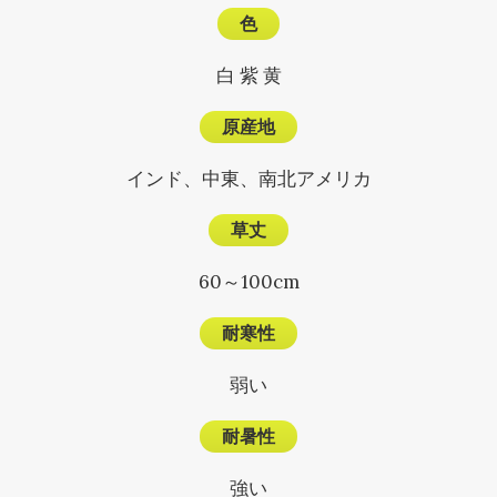
色
白 紫 黄
原産地
インド、中東、南北アメリカ
草丈
60～100cm
耐寒性
弱い
耐暑性
強い