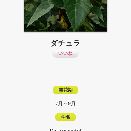
ダチュラ
いいね
開花期
7月～9月
学名
Datura metel