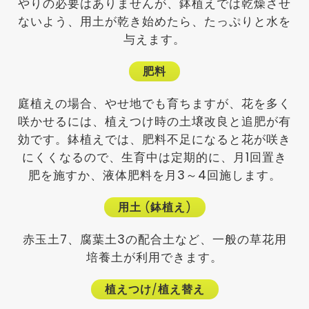
やりの必要はありませんが、鉢植えでは乾燥させ
ないよう、用土が乾き始めたら、たっぷりと水を
与えます。
肥料
庭植えの場合、やせ地でも育ちますが、花を多く
咲かせるには、植えつけ時の土壌改良と追肥が有
効です。鉢植えでは、肥料不足になると花が咲き
にくくなるので、生育中は定期的に、月1回置き
肥を施すか、液体肥料を月3～4回施します。
用土
(
鉢植え
)
赤玉土7、腐葉土3の配合土など、一般の草花用
培養土が利用できます。
植えつけ
/
植え替え