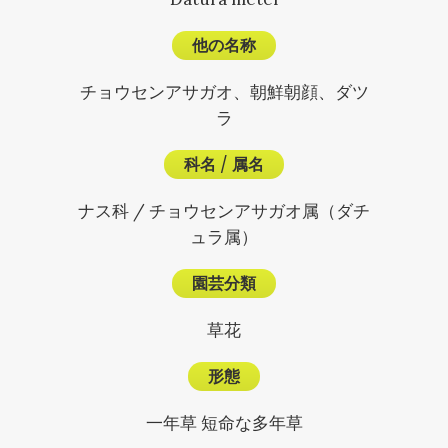
他の名称
チョウセンアサガオ、朝鮮朝顔、ダツ
ラ
科名
/
属名
ナス科 / チョウセンアサガオ属（ダチ
ュラ属）
園芸分類
草花
形態
一年草 短命な多年草