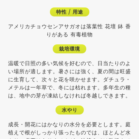
特性
/
用途
アメリカチョウセンアサガオは落葉性 花壇 鉢 香
りがある 有毒植物
栽培環境
温暖で日照の多い気候を好むので、日当たりのよ
い場所が適します。暑さには強く、夏の間は旺盛
に生育して、次々と花を咲かせます。ダチュラ・
メテルは一年草で、冬には枯れます。多年生の種
は、地中の芽が凍結しなければ冬越しできます。
水やり
成長・開花にはかなりの水分を必要とします。庭
植えで根がしっかり張ったものでは、ほとんど水