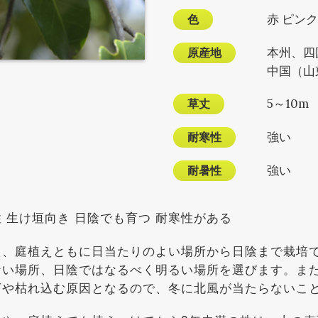
色
赤 ピンク
原産地
本州、四
中国（山
草丈
5～10m
耐寒性
強い
耐暑性
強い
 生け垣向き 日陰でも育つ 耐寒性がある
え、庭植えともに日当たりのよい場所から日陰まで栽培
ない場所、日陰ではなるべく明るい場所を選びます。ま
下や枯れ込む原因となるので、冬に北風が当たらないこ