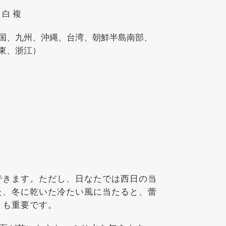
 白 複
国、九州、沖縄、台湾、朝鮮半島南部、
東、浙江）
できます。ただし、日なたでは西日の当
た、冬に乾いた冷たい風に当たると、蕾
とも重要です。