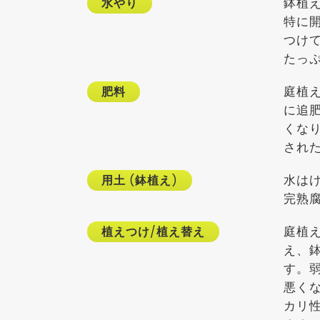
鉢植
水やり
特に
つけ
たっ
庭植
肥料
に追
くな
され
水は
用土
(
鉢植え
)
完熟
庭植
植えつけ
/
植え替え
え、
す。
悪く
カリ