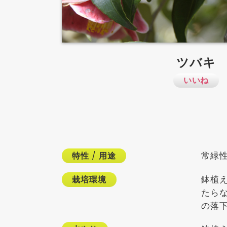
ツバキ
いいね
常緑性
特性
/
用途
鉢植
栽培環境
たら
の落