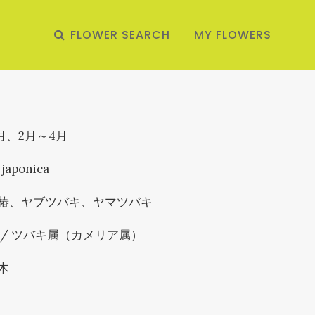
FLOWER SEARCH
MY FLOWERS
2月、2月～4月
 japonica
椿、ヤブツバキ、ヤマツバキ
 / ツバキ属（カメリア属）
木