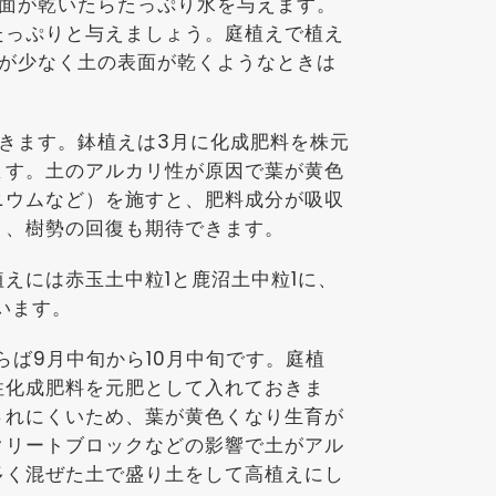
表面が乾いたらたっぷり水を与えます。
たっぷりと与えましょう。庭植えで植え
雨が少なく土の表面が乾くようなときは
きます。鉢植えは3月に化成肥料を株元
ます。土のアルカリ性が原因で葉が黄色
ニウムなど）を施すと、肥料成分が吸収
り、樹勢の回復も期待できます。
えには赤玉土中粒1と鹿沼土中粒1に、
います。
らば9月中旬から10月中旬です。庭植
性化成肥料を元肥として入れておきま
されにくいため、葉が黄色くなり生育が
クリートブロックなどの影響で土がアル
多く混ぜた土で盛り土をして高植えにし