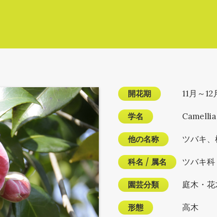
開花期
11月～1
学名
Camellia
他の名称
ツバキ、
科名
/
属名
ツバキ科
園芸分類
庭木・花
形態
高木