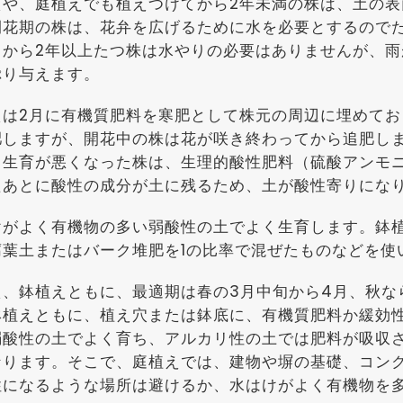
えや、庭植えでも植えつけてから2年未満の株は、土の
開花期の株は、花弁を広げるために水を必要とするので
てから2年以上たつ株は水やりの必要はありませんが、
ぷり与えます。
えは2月に有機質肥料を寒肥として株元の周辺に埋めてお
肥しますが、開花中の株は花が咲き終わってから追肥し
り生育が悪くなった株は、生理的酸性肥料（硫酸アンモ
たあとに酸性の成分が土に残るため、土が酸性寄りにな
けがよく有機物の多い弱酸性の土でよく生育します。鉢植
腐葉土またはバーク堆肥を1の比率で混ぜたものなどを使
え、鉢植えともに、最適期は春の3月中旬から4月、秋な
鉢植えともに、植え穴または鉢底に、有機質肥料か緩効
弱酸性の土でよく育ち、アルカリ性の土では肥料が吸収
なります。そこで、庭植えでは、建物や塀の基礎、コン
性になるような場所は避けるか、水はけがよく有機物を