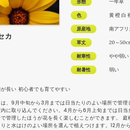
形態
一年草
色
黄 橙 白 
原産地
南アフリ
セカ
草丈
20～50c
耐寒性
やや弱い
耐暑性
弱い
期が長い 初心者でも育てやすい
えは、9月中旬から3月までは日当たりのよい場所で管理し
室内に取り込んでください。4月から6月上旬までは日当
陰で管理したほうが花を長く楽しむことができます。 庭
たりと水はけのよい場所を選んで植えつけます。12月か