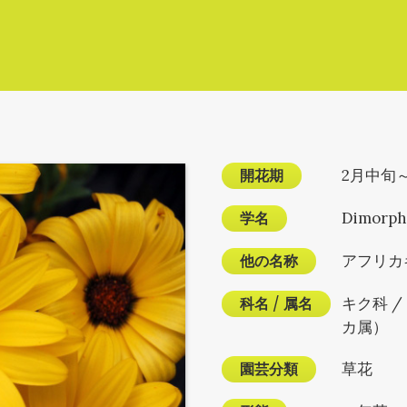
開花期
2月中旬
学名
Dimorph
他の名称
アフリカ
科名
/
属名
キク科 
カ属）
園芸分類
草花