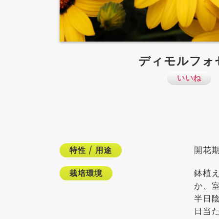
ディモルフォ
いいね
開花
特性
/
用途
鉢植
栽培環境
か、
半日
日当