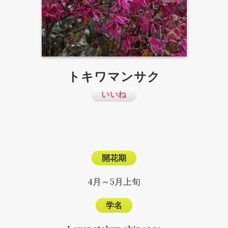
トキワマンサク
いいね
開花期
4月～5月上旬
学名