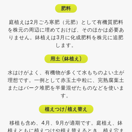
肥料
庭植えは2月ごろ寒肥（元肥）として有機質肥料
を株元の周辺に埋めておけば、そのほかは必要あ
りません。鉢植えは3月に化成肥料を株元に追肥
します。
用土
(
鉢植え
)
水はけがよく、有機物が多くて水もちのよい土が
理想です。一例として赤玉土中粒に、完熟腐葉土
またはバーク堆肥を半量混ぜたものなどを使いま
す。
植えつけ
/
植え替え
移植も含め、4月、9月が適期です。庭植え、鉢
植えともに植えつけや植え替えるとき、植え穴ま