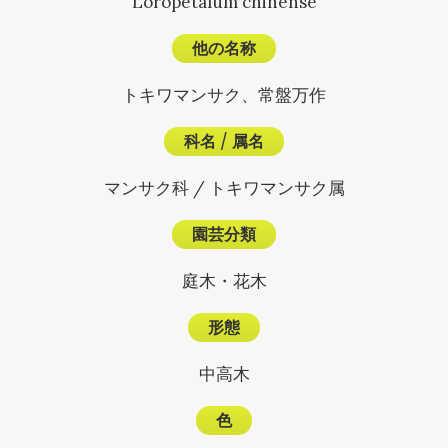
Loropetalum chinense
他の名称
トキワマンサク、常盤万作
科名
/
属名
マンサク科 / トキワマンサク属
園芸分類
庭木・花木
形態
中高木
色