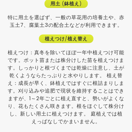
用土
(
鉢植え
)
特に用土を選ばず、一般の草花用の培養土や、赤
玉土7、腐葉土3の配合土などが利用できます。
植えつけ
/
植え替え
植えつけ：真冬を除いてほぼ一年中植えつけ可能
です。ポット苗または株分けした苗を植えつけま
す。しっかりと根づくまでは乾燥に注意し、土が
乾くようならたっぷりと水やりします。 植え替
え：成長が早く、鉢植えではすぐに根詰まりしま
す。刈り込みや追肥で現状を維持することはでき
ますが、1～2年ごとに植え直すと、勢いがよくな
り、花もたくさん咲きます。根をほぐして株分け
し、新しい用土に植えつけます。 庭植えでは植
えっぱなしでかまいません。