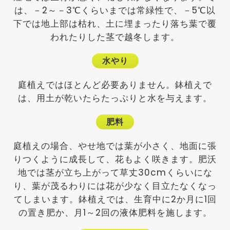
は、－2～－3℃くらいまでは常緑性で、－5℃以
下では地上部は枯れ、土に埋まったり落ち葉で覆
われたりした茎で越冬します。
水やり
庭植えではほとんど必要ありません。鉢植えで
は、用土が乾いたらたっぷりと水を与えます。
肥料
庭植えの場合、やせ地では葉が小さく、地面に張
りつくように成長して、花もよく咲きます。肥沃
地では茎が立ち上がって草丈30cmくらいにな
り、葉が茂るわりには花が少なく目立たなくなっ
てしまいます。鉢植えでは、生育中に2か月に1回
の置き肥か、月1～2回の液体肥料を施します。