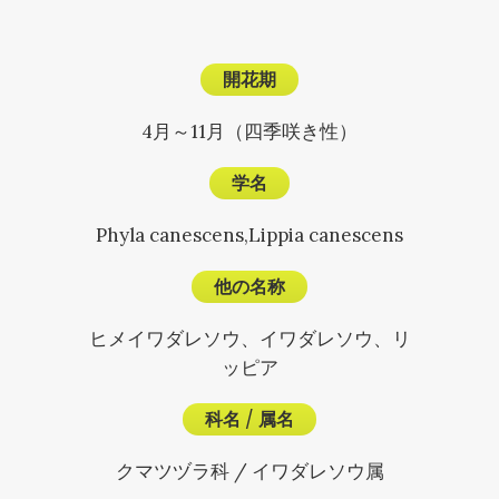
開花期
4月～11月（四季咲き性）
学名
Phyla canescens,Lippia canescens
他の名称
ヒメイワダレソウ、イワダレソウ、リ
ッピア
科名
/
属名
クマツヅラ科 / イワダレソウ属