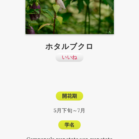
ホタルブクロ
いいね
開花期
5月下旬～7月
学名