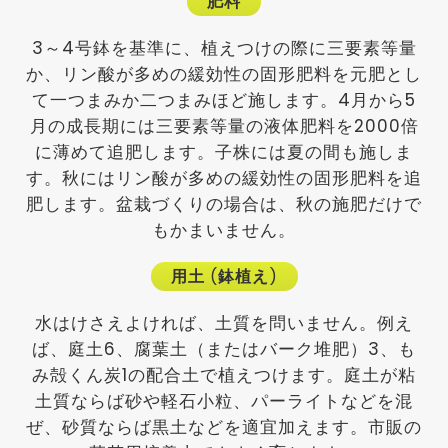
肥料
3～4号鉢を基準に、植えつけの際に三要素等量
か、リン酸が多めの緩効性の固形肥料を元肥とし
て一つまみか二つまみほど施します。4月から5
月の成長期には三要素等量の液体肥料を2000倍
に薄めて追肥します。子株には夏の間も施しま
す。秋にはリン酸が多めの緩効性の固形肥料を追
肥します。盆栽づくりの場合は、秋の施肥だけで
もかまいません。
用土
(
鉢植え
)
水はけさえよければ、土質を問いません。例え
ば、庭土6、腐葉土（またはバーク堆肥）3、も
み殻くん炭1の配合土で植えつけます。庭土が粘
土質ならば砂や軽石小粒、パーライトなどを混
ぜ、砂質ならば黒土などを適宜加えます。市販の