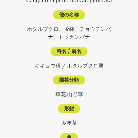
Campanula punctata var. punctata
他の名称
ホタルブクロ、蛍袋、チョウチンバ
ナ、トッカンバナ
科名
/
属名
キキョウ科 / ホタルブクロ属
園芸分類
草花 山野草
形態
多年草
色