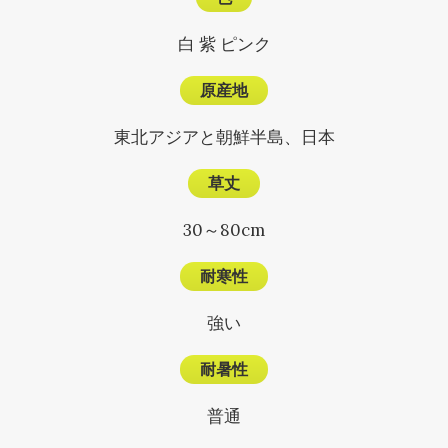
白 紫 ピンク
原産地
東北アジアと朝鮮半島、日本
草丈
30～80cm
耐寒性
強い
耐暑性
普通