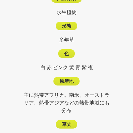
水生植物
形態
多年草
色
白 赤 ピンク 黄 青 紫 複
原産地
主に熱帯アフリカ。南米、オーストラ
リア、熱帯アジアなどの熱帯地域にも
分布
草丈