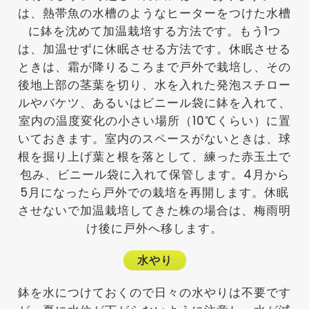
は、熱帯魚の水槽のようなヒーターをつけた水槽
に鉢を沈めて加温栽培する方法です。もう1つ
は、加温せずに休眠させる方法です。休眠させる
ときは、霜が降りるころまで戸外で栽培し、その
後地上部の茎葉を切り、水を入れた発泡スチロー
ルやバケツ、あるいはビニール袋に鉢を入れて、
室内の温度変化の小さい場所（10℃くらい）に置
いておきます。室内のスペースがないときは、球
根を掘り上げ葉と根を落として、練った赤玉土で
包み、ビニール袋に入れて保管します。4月から
5月になったら戸外での栽培を再開します。休眠
させないで加温栽培してきた株の場合は、梅雨明
け後に戸外へ移します。
水やり
鉢を水につけておくので日々の水やりは不要です