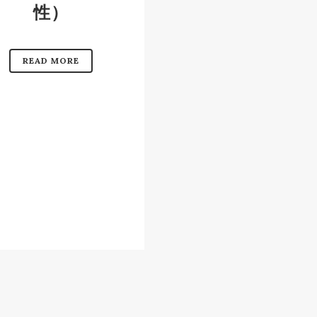
性）
READ MORE