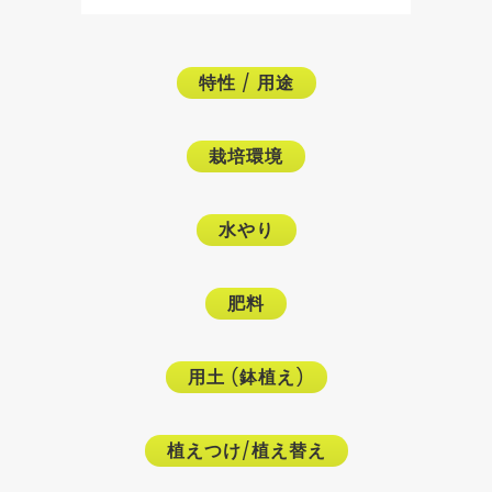
特性
/
用途
栽培環境
水やり
肥料
用土
(
鉢植え
)
植えつけ
/
植え替え