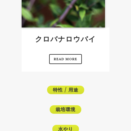
クロバナロウバイ
READ MORE
特性
/
用途
栽培環境
水やり