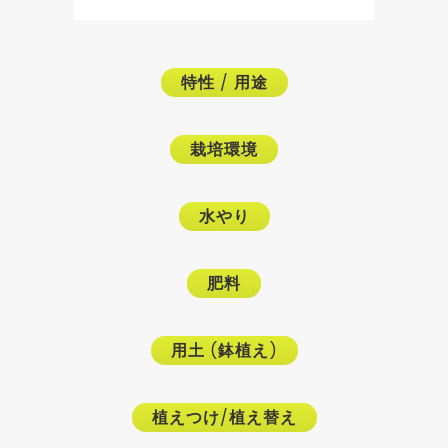
特性
/
用途
栽培環境
水やり
肥料
用土
(
鉢植え
)
植えつけ
/
植え替え