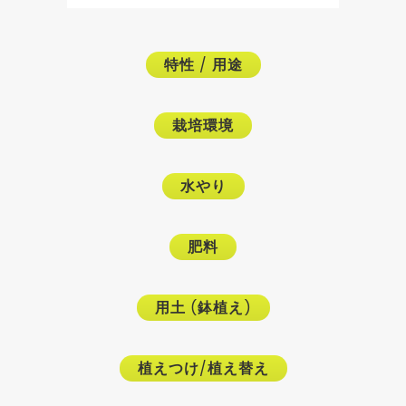
特性
/
用途
栽培環境
水やり
肥料
用土
(
鉢植え
)
植えつけ
/
植え替え