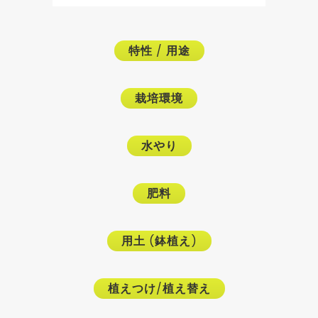
特性
/
用途
栽培環境
水やり
肥料
用土
(
鉢植え
)
植えつけ
/
植え替え