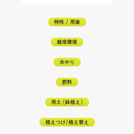
特性
/
用途
栽培環境
水やり
肥料
用土
(
鉢植え
)
植えつけ
/
植え替え