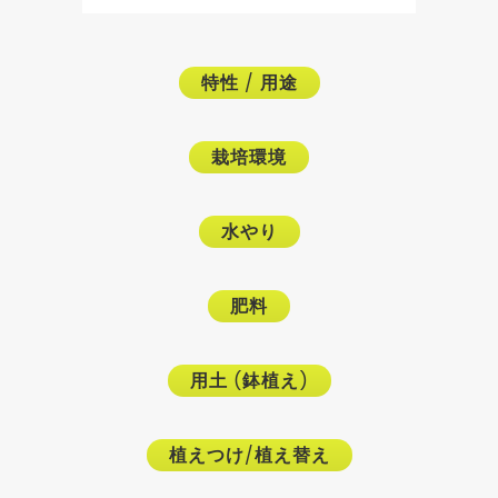
特性
/
用途
栽培環境
水やり
肥料
用土
(
鉢植え
)
植えつけ
/
植え替え