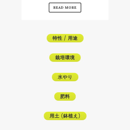
READ MORE
特性
/
用途
栽培環境
水やり
肥料
用土
(
鉢植え
)