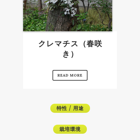
クレマチス（春咲
き）
READ MORE
特性
/
用途
栽培環境