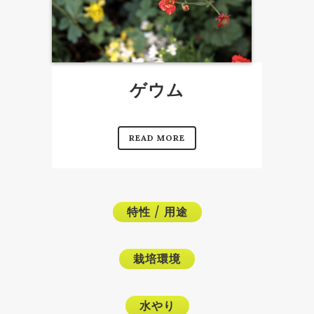
ゲウム
READ MORE
特性
/
用途
栽培環境
水やり