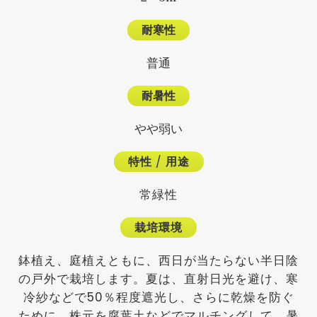
耐寒性
普通
耐暑性
やや弱い
特性
/
用途
常緑性
栽培環境
鉢植え、庭植えともに、西日が当たらない半日陰
の戸外で栽培します。夏は、直射日光を避け、寒
冷紗などで50％程度遮光し、さらに乾燥を防ぐ
ために、株元を腐葉土などでマルチングして、暑