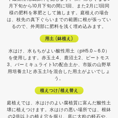
月下旬から10月下旬の間に1回、また2月に1回同
様の肥料を寒肥として施します。庭植えの場合
は、枝先の真下ぐらいまでの範囲に根が張ってい
るので、外周部に肥料を浅く埋め込みます。
用土
(
鉢植え
)
水はけ、水もちがよい酸性用土（pH5.0～6.0）
を使用します。赤玉土4、鹿沼土2、ピートモス
3、バーミキュライト1の配合土か、市販の山野草
用培養土1と赤玉土1を混合した用土がよいでしょ
う。
植えつけ
/
植え替え
庭植えでは、水はけのよい腐植質に富んだ酸性土
壌に植えつけます。水はけの悪い場所では、根鉢
の2倍以上の植え穴を掘り、底に大粒の軽石や、