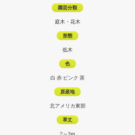
園芸分類
庭木・花木
形態
低木
色
白 赤 ピンク 茶
原産地
北アメリカ東部
草丈
2～3m