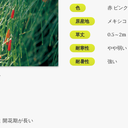
色
赤 ピンク
原産地
メキシコ
草丈
0.5～2m
耐寒性
やや弱い
耐暑性
強い
ア
 開花期が長い