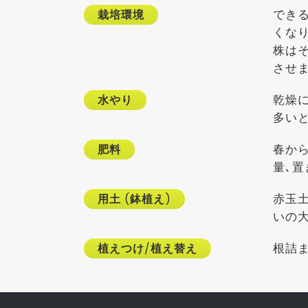
でき
栽培環境
くな
株は
させ
乾燥
水やり
多い
春か
肥料
量､
赤玉
用土
(
鉢植え
)
いの
根詰
植えつけ
/
植え替え