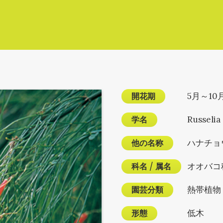
開花期
5月～10
学名
Russelia
他の名称
ハナチョ
科名
/
属名
オオバコ
園芸分類
熱帯植物
形態
低木