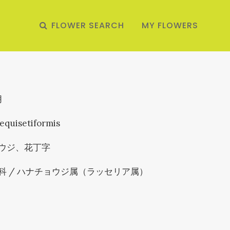
FLOWER SEARCH
MY FLOWERS
月
 equisetiformis
ウジ、花丁字
科 / ハナチョウジ属（ラッセリア属）