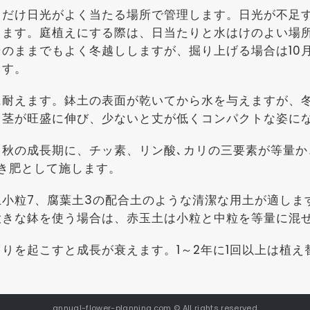
るだけ日光がよく当たる場所で管理します。日光が不足
ります。庭植えにする際は、日当たりと水はけのよい場
そのままでもよく冬越ししますが、掘り上げる場合は10
ます。
に耐えます。鉢土の表面が乾いてから水を与えますが、
と茎が旺盛に伸び、少ないと丈が低くコンパクトな姿に
ら秋の成長期に、チッ素、リン酸､カリの三要素が等量
置き肥として施します。
土小粒7、腐葉土3の配合土のような清潔な用土が適しま
大きな鉢を使う場合は、赤玉土は小粒と中粒を等量に混
まりを起こすと成長が衰えます。1～2年に1回以上は植
annual-flower-planning.com © All rights reserved